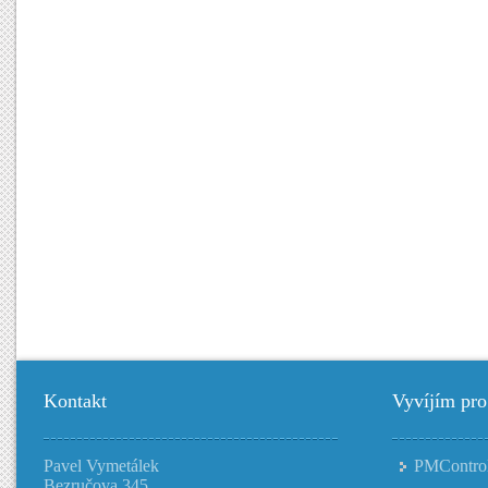
Kontakt
Vyvíjím pro
Pavel Vymetálek
PMContro
Bezručova 345