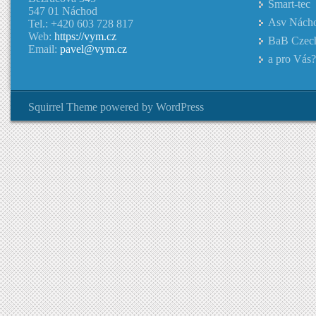
Smart-tec
547 01 Náchod
Asv Nách
Tel.: +420 603 728 817
Web:
https://vym.cz
BaB Czec
Email:
pavel@vym.cz
a pro Vás?
Squirrel Theme
powered by
WordPress