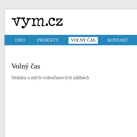
INFO
PROJEKTY
VOLNÝ ČAS
KONTAKT
Volný čas
Stránka o mých volnočasových zálibách